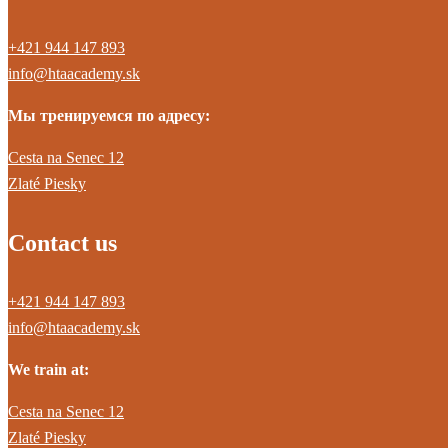
+421 944 147 893
info@htaacademy.sk
Мы тренируемся по адресу:
Cesta na Senec 12
Zlaté Piesky
Contact us
+421 944 147 893
info@htaacademy.sk
We train at:
Cesta na Senec 12
Zlaté Piesky