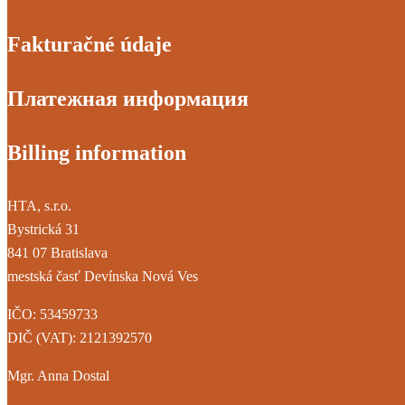
Fakturačné údaje
Платежная информация
Billing information
HTA, s.r.o.
Bystrická 31
841 07 Bratislava
mestská časť Devínska Nová Ves
IČO: 53459733
DIČ (VAT): 2121392570
Mgr. Anna Dostal