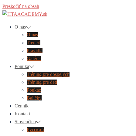
Preskočiť na obsah
O nás
O nás
Tréneri
Pravidlá
Galéria
Ponuka
Tréning pre dospelých
Tréning pre deti
Poukaz
Balíčky
Cenník
Kontakt
Slovenčina
Русский