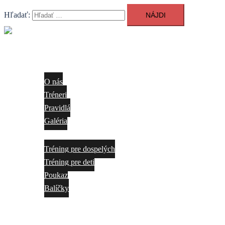
Hľadať:
Close
menu
O nás
O nás
Tréneri
Pravidlá
Galéria
Ponuka
Tréning pre dospelých
Tréning pre deti
Poukaz
Balíčky
Cenník
Kontakt