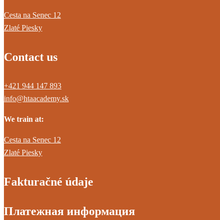
Cesta na Senec 12
Zlaté Piesky
Contact us
+421 944 147 893
info@htaacademy.sk
We train at:
Cesta na Senec 12
Zlaté Piesky
Fakturačné údaje
Платежная информация