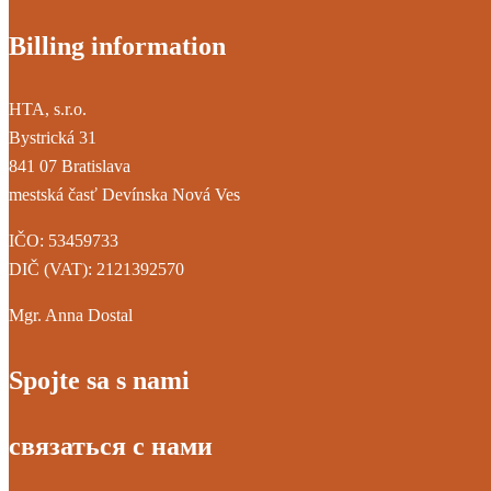
Billing information
HTA, s.r.o.
Bystrická 31
841 07 Bratislava
mestská časť Devínska Nová Ves
IČO: 53459733
DIČ (VAT): 2121392570
Mgr. Anna Dostal
Spojte sa s nami
связаться с нами