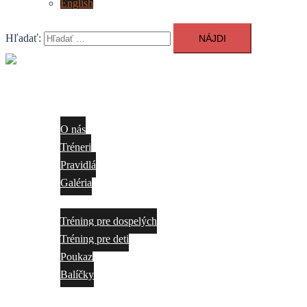
English
Hľadať:
Close
menu
O nás
O nás
Tréneri
Pravidlá
Galéria
Ponuka
Tréning pre dospelých
Tréning pre deti
Poukaz
Balíčky
Cenník