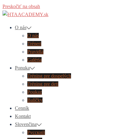
Preskočiť na obsah
O nás
O nás
Tréneri
Pravidlá
Galéria
Ponuka
Tréning pre dospelých
Tréning pre deti
Poukaz
Balíčky
Cenník
Kontakt
Slovenčina
Русский